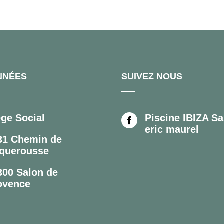
NNÉES
SUIVEZ NOUS
ège Social
Piscine IBIZA Sa

eric maurel
31 Chemin de
querousse
300 Salon de
ovence