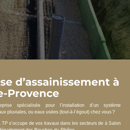
ise d’assainissement à
e-Provence
prise spécialisée pour l’installation d’un système
ux pluviales, ou eaux usées (tout-à-l’égout) chez vous ?
TP s’occupe de vos travaux dans les secteurs de à Salon
 département des Bouches-du-Rhône.