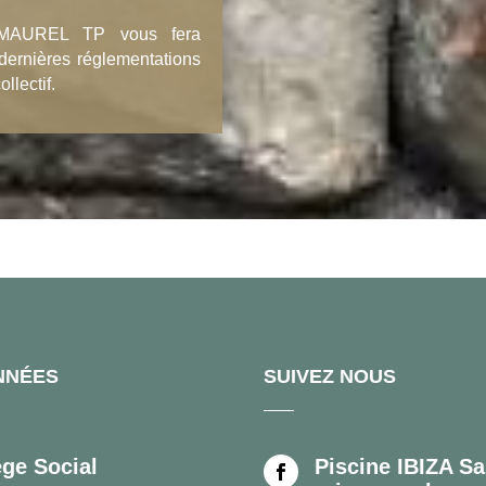
s, MAUREL TP vous fera
 dernières réglementations
llectif.
NNÉES
SUIVEZ NOUS
ège Social
Piscine IBIZA Sa
