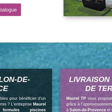
atalogue
LON-DE-
LIVRAISON
CE
DE TE
bleu pour bénéficier d’un
Maurel TP
vous propose 
mis ? L’entreprise
Maurel
grâce à l’approvisionneme
s
formules piscines
à
Salon-de-Provence
et 