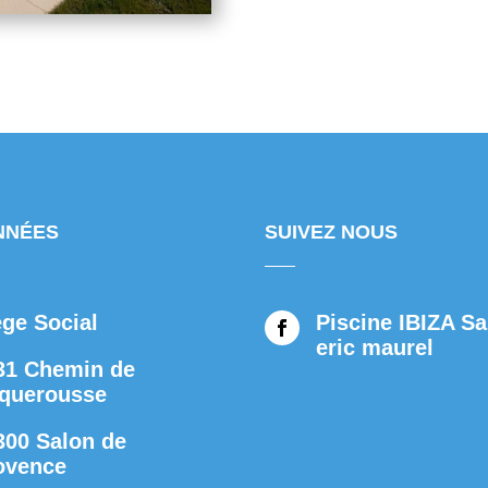
NNÉES
SUIVEZ NOUS
ège Social
Piscine IBIZA Sa

eric maurel
31 Chemin de
querousse
300 Salon de
ovence