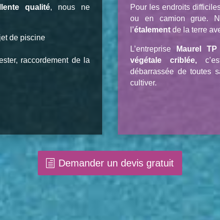
llente qualité
, nous ne
Pour les endroits diffici
ou en camion grue. N
l’
étalement
de la terre av
jet de piscine
L’entreprise
Maurel TP
ester, raccordement de la
végétale criblée,
c’est
débarrassée de toutes sa
cultiver.
Demander un devis gratuit