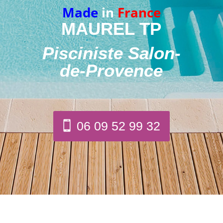
Made
in
France
MAUREL TP
Pisciniste Salon-
de-Provence
06 09 52 99 32