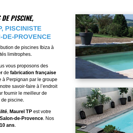
DE PISCINE,
 PISCINISTE
N-DE-PROVENCE
ibution de piscines Ibiza à
tés limitrophes.
ous vous proposons des
er
de
fabrication française
e à Perpignan par le groupe
tre savoir-faire à l’endroit
r fournir le meilleur de
t de piscine.
lité
,
Maurel TP
est votre
Salon-de-Provence
. Nos
 10 ans
.