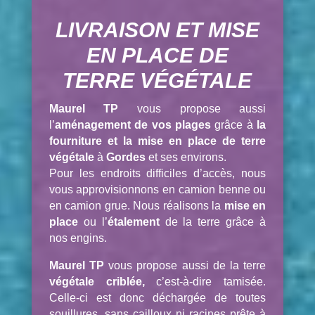
LIVRAISON ET MISE
EN PLACE DE
TERRE VÉGÉTALE
Maurel TP
vous propose aussi
l’
aménagement de vos plages
grâce à
la
fourniture et la mise en place de terre
végétale
à
Gordes
et ses environs.
Pour les endroits difficiles d’accès, nous
vous approvisionnons en camion benne ou
en camion grue. Nous réalisons la
mise en
place
ou l’
étalement
de la terre grâce à
nos engins.
Maurel TP
vous propose aussi de la terre
végétale criblée,
c’est-à-dire tamisée.
Celle-ci est donc déchargée de toutes
souillures, sans cailloux ni racines prête à