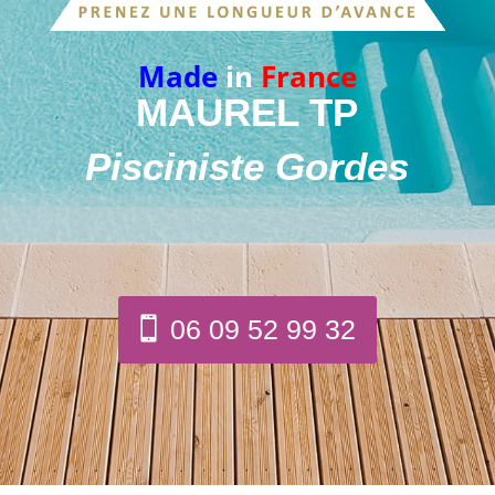
Made
in
France
MAUREL TP
Pisciniste Gordes
06 09 52 99 32