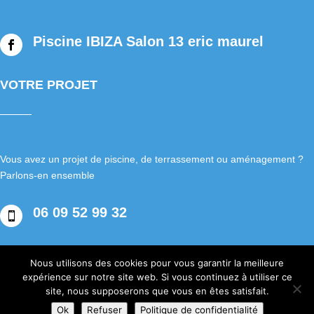
Piscine IBIZA Salon 13 eric maurel

VOTRE PROJET
Vous avez un projet de piscine, de terrassement ou aménagement ?
Parlons-en ensemble
06 09 52 99 32

Nous utilisons des cookies pour vous garantir la meilleure
expérience sur notre site web. Si vous continuez à utiliser ce
Mentions Légales
Politique de Confidentialité
site, nous supposerons que vous en êtes satisfait.
Plan du site
Création Site Internet | VEONEO |
Ok
Refuser
Politique de confidentialité