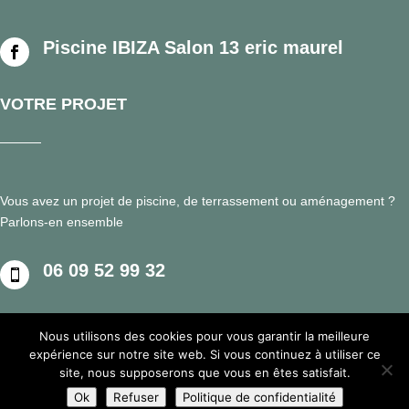
Piscine IBIZA Salon 13 eric maurel

VOTRE PROJET
Vous avez un projet de piscine, de terrassement ou aménagement ?
Parlons-en ensemble
06 09 52 99 32

Nous utilisons des cookies pour vous garantir la meilleure
expérience sur notre site web. Si vous continuez à utiliser ce
Mentions Légales
Politique de Confidentialité
site, nous supposerons que vous en êtes satisfait.
Plan du site
Création Site Internet | VEONEO |
Ok
Refuser
Politique de confidentialité