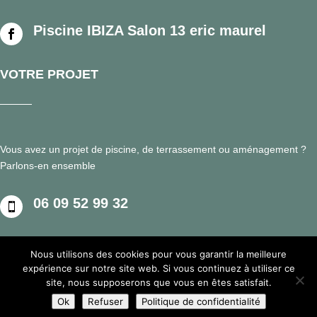
Piscine IBIZA Salon 13 eric maurel

VOTRE PROJET
Vous avez un projet de piscine, de terrassement ou aménagement ?
Parlons-en ensemble
06 09 52 99 32

Nous utilisons des cookies pour vous garantir la meilleure
expérience sur notre site web. Si vous continuez à utiliser ce
Mentions Légales
Politique de Confidentialité
site, nous supposerons que vous en êtes satisfait.
Plan du site
Création Site Internet | VEONEO |
Ok
Refuser
Politique de confidentialité