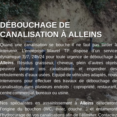
DÉBOUCHAGE DE
CANALISATION À ALLEINS
Quand une canalisation se bouche il ne faut pas tarder à
intervenir. L’entreprise Maurel TP dispose d’un service
dynamique 7j/7, 24h/24 pour toute urgence de débouchage à
Alleins
. Résidus graisseux, cheveux, plein d’autres objets
peuvent obstruer vos canalisations et engendrer des
refoulements d’eaux usées. Equipé de véhicules adaptés, nous
intervenons pour effectuer des travaux de débouchage de
canalisation dans plusieurs endroits : copropriété, restaurant,
centre commercial, bureaux ou usine.
Nos spécialistes en assainissement à
Alleins
détecteront
l’origine du bouchon (WC, évier, douche…) et entameront
l’hydrocurage de vos canalisations afin de l’éliminer. Contactez